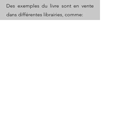
Des exemples du livre sont en vente
dans différentes librairies, comme:
La librairie Sauramps à Montpellier
L'Alinéa à Martigues
L'Arbre-Monde à Istres
Et si vous passez vos vacances à
Marans, près de La Rochelle, vous en
trouverez au magasin Super U !
Pour mes lecteurs qui sont à l'étranger,
vous pouvez le trouver :
À la librairie Française de Florence en
Italie
À Oum en Dounia, au Caire en Égypte
À la librairie Livres de France, au Caire