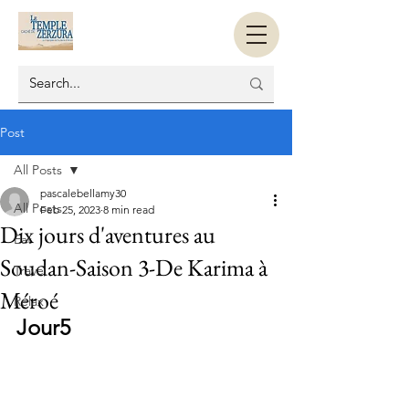
Post
All Posts
pascalebellamy30
All Posts
Feb 25, 2023
8 min read
Dix jours d'aventures au
Eat
Soudan-Saison 3-De Karima à
Travel
Méroé
Relax
Jour5