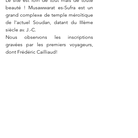
Le site est loin de tout mais de toute 
beauté ! Musawwarat es-Sufra est un 
grand complexe de temple méroïtique 
de l'actuel Soudan, datant du IIIème 
siècle av. J.-C.
Nous observons les inscriptions 
gravées par les premiers voyageurs, 
dont Frédéric Cailliaud!
Puis l'un des gardiens propose de 
nous accompagner sur le site de Naqa. 